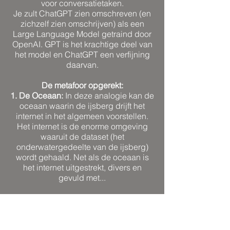
voor conversatietaken.
Je zult ChatGPT zien omschreven (en
zichzelf zien omschrijven) als een
Large Language Model getraind door
OpenAI. GPT is het krachtige deel van
het model en ChatGPT een verfijning
daarvan.
De metafoor opgerekt:
1. De Oceaan:
In deze analogie kan de
oceaan waarin de ijsberg drijft het
internet in het algemeen voorstellen.
Het internet is de enorme omgeving
waaruit de dataset (het
onderwatergedeelte van de ijsberg)
wordt gehaald. Net als de oceaan is
het internet uitgestrekt, divers en
gevuld met...
2. Haaien
: Haaien of andere
gevaarlijke zeedieren kunnen symbool
staan voor potentiële bedreigingen of
uitdagingen in de internetomgeving.