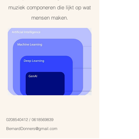
muziek componeren die lijkt op wat
mensen maken.
0208540412
‬ /
0618569839
BernardDonners@gmail.com