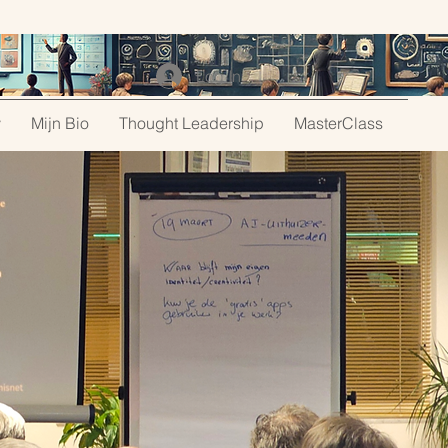
Log In
y
Mijn Bio
Thought Leadership
MasterClass