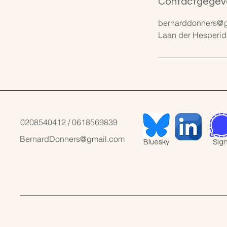
Contactgegev
bernarddonners@g
Laan der Hesperid
0208540412‬ / 0618569839
BernardDonners@gmail.com
Bluesky
Sign