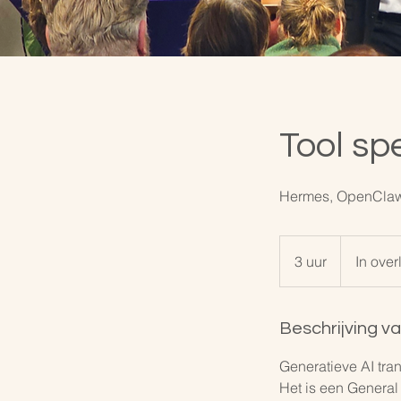
Tool sp
Hermes, OpenClaw,
In
overleg
3 uur
3
In over
u
u
r
Beschrijving v
Generatieve AI tra
Het is een General