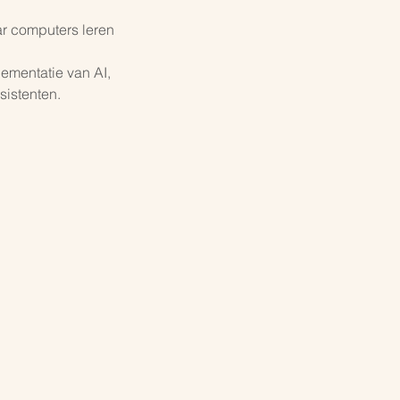
ar computers leren
lementatie van AI,
sistenten.