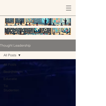
Thought Leadership
All Posts
All Posts
Bedrijfsleven
Educatie
Tio
Studenten