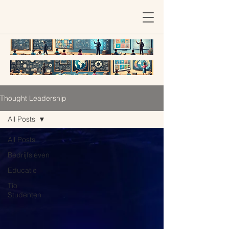
Thought Leadership
All Posts
All Posts
Bedrijfsleven
Educatie
Tio
Studenten