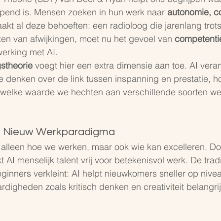
jpend is. Mensen zoeken in hun werk naar 
autonomie, c
raakt al deze behoeften: een radioloog die jarenlang trot
tten van afwijkingen, moet nu het gevoel van 
competenti
werking met AI.
stheorie
 voegt hier een extra dimensie aan toe. AI vera
denken over de link tussen inspanning en prestatie, ho
welke waarde we hechten aan verschillende soorten wer
.
n Nieuw Werkparadigma
t alleen hoe we werken, maar ook wie kan excelleren. Do
AI menselijk talent vrij voor betekenisvol werk. De tradi
ginners verkleint: AI helpt nieuwkomers sneller op nive
ardigheden zoals kritisch denken en creativiteit belangr