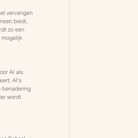
 het vervangen 
nsen biedt, 
rdt zo een 
mogelijk 
or AI als 
ert: AI's 
te benadering 
ler wordt.