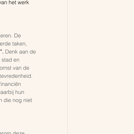
van het werk 
eren. De 
erde taken, 
”.
 Denk aan de 
 stad en 
omst van de  
ktevredenheid. 
financiën 
aarbij hun 
 die nog niet 
aarom deze 