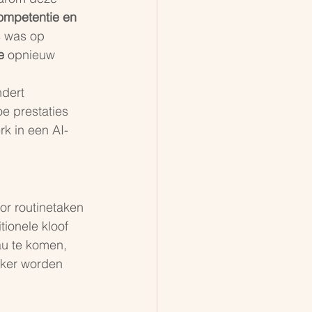
ompetentie en 
s was op 
e
 opnieuw 
ndert 
e prestaties 
k in een AI-
or routinetaken 
tionele kloof 
au te komen, 
ijker worden 