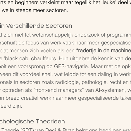
ts en beginners verkleint maar tegelijk het 'leuke' deel 
 we in steeds meer sectoren.
in Verschillende Sectoren
t zich niet tot wetenschappelijk onderzoek of programm
erschuift de focus van werk vaak naar meer gespecialise
 dat mensen zich voelen als een 
“radertje in de machine
e 'black cab' chauffeurs. Hun uitgebreide kennis van de
 ooit een voorsprong op GPS-navigatie. Maar met de opk
een dit voordeel snel, wat leidde tot een daling in wer
onals in sectoren zoals radiologie, pathologie, recht en 
r optreden als “front-end managers” van AI-systemen, w
an breed creatief werk naar meer gespecialiseerde taken
eerd zijn.
ychologische Theorieën
e Theorie (SDT) van Deci & Ryan helpt ons begrijpen w