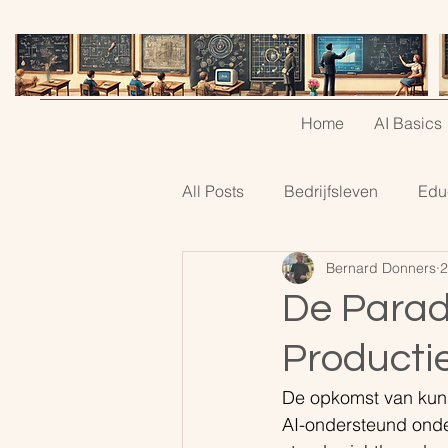
Home
AI Basics
All Posts
Bedrijfsleven
Edu
Bernard Donners
2
De Parad
Producti
De opkomst van kunst
AI-ondersteund onder