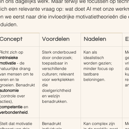
in ons dagelijks werk. Maar terwijl we focussen op tech
zich een relevante vraag op: wat doet AI met onze werk
ken we eerst naar drie invloedrijke motivatietheorieën die
 duiden.
Concept
Voordelen
Nadelen
E
Richt zich op 
Sterk onderbouwd 
Kan als 
M
intrinsieke 
door onderzoek; 
idealistisch 
ge
motivatie
 - de 
toepasbaar in 
worden gezien; 
vr
natuurlijke drang 
verschillende 
minder focus op 
da
van mensen om te 
culturen; relevant 
tastbare 
k
leren en te 
voor werkplekken 
beloningen.
re
groeien. Benadrukt 
die 
a
autonomie
doelgerichtheid 
(controle over 
en welzijn 
acties), 
benadrukken.
competentie
 en 
verbondenheid
.
Stelt dat motivatie 
Benadrukt 
Kan complex zijn 
M