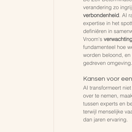
verandering zo ingri
verbondenheid
. AI 
expertise in het spo
definiëren in samen
Vroom's 
verwachting
fundamenteel hoe we 
worden beloond, en 
gedreven omgeving
Kansen voor ee
AI transformeert nie
over te nemen, maakt 
tussen experts en be
terwijl menselijke va
dan jaren ervaring.