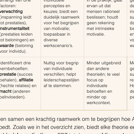
afhangt van drie 
individuele 
in de praktijk; gaat 
ge
factoren: 
percepties en 
ervan uit dat 
de
verwachting
keuzes; biedt een 
mensen rationeel 
in
(inspanning leidt 
duidelijk raamwerk 
beslissen; houdt 
su
tot prestaties), 
voor het begrijpen 
geen rekening 
da
instrumentaliteit 
van motivatie; 
met intrinsieke 
b
(prestaties leiden 
toepasbaar in 
motivatie.
en
tot beloningen) en 
diverse 
vo
waarde 
(beloning 
werkscenario's.
wa
voor individu).
Identificeert drie 
Nuttig voor begrip 
Minder uitgebreid 
M
kernbehoeften: 
van individuele 
dan andere 
ge
prestatie
 (succes 
verschillen; helpt 
theorieën; te veel 
s
behalen), 
affiliatie 
leiderschapsstijlen 
focus op 
re
(hechte relaties) en 
af te stemmen.
individuele 
Ho
macht
 (anderen 
behoeften en 
de
beïnvloeden).
minder op 
pe
werkcontext.
en samen een krachtig raamwerk om te begrijpen hoe A
edt. Zoals we in het overzicht zien, biedt elke theorie 