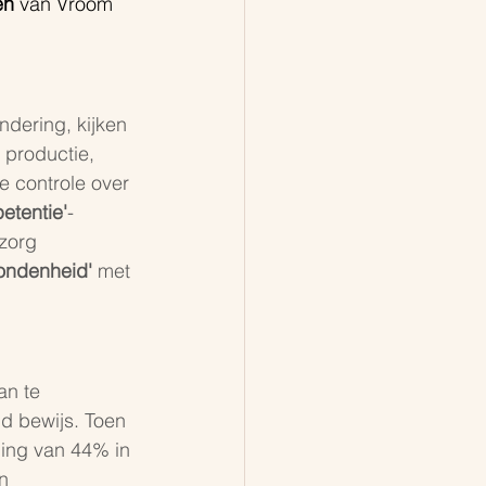
en
 van Vroom 
dering, kijken 
 productie, 
de controle over 
etentie'
-
zorg 
ondenheid'
 met 
an te 
d bewijs. Toen 
ging van 44% in 
n 