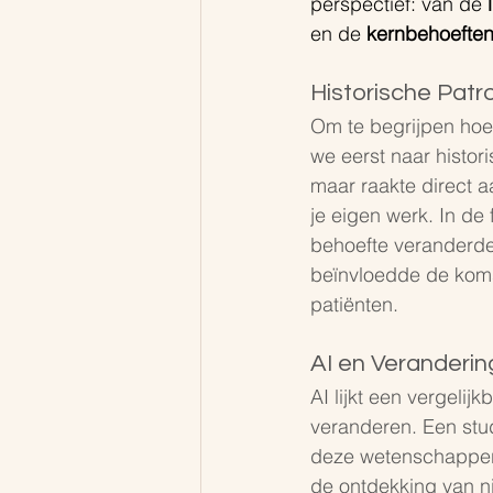
perspectief: van de 
en de 
kernbehoefte
Historische Patr
Om te begrijpen hoe 
we eerst naar histo
maar raakte direct a
je eigen werk. In de
behoefte veranderde
beïnvloedde de koms
patiënten.
AI en Veranderi
AI lijkt een vergeli
veranderen. Een stud
deze wetenschappers 
de ontdekking van n