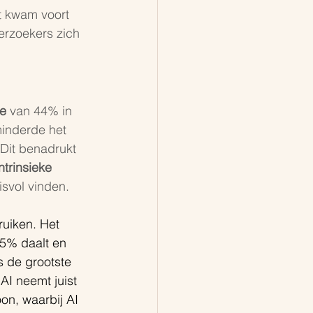
t kwam voort 
erzoekers zich 
e 
van 44% in 
inderde het 
 Dit benadrukt 
intrinsieke 
svol vinden.
uiken. Het 
5% daalt en 
 de grootste 
AI neemt juist 
on, waarbij AI 