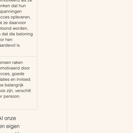
motiveerd als ze 
nken dat hun 
spanningen 
cces opleveren, 
t ze daarvoor 
eloond worden, 
 dat die beloning 
or hen 
ardevol is.
ensen raken 
motiveerd door 
ucces, goede 
laties en invloed. 
e belangrijk 
ze zijn, verschilt 
r persoon.
I onze 
een eigen 