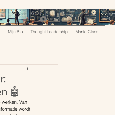
Log In
y
Mijn Bio
Thought Leadership
MasterClass
r:
en 🤖
e werken. Van 
sformatie wordt 