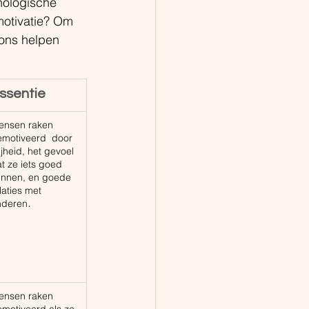
nologische 
motivatie? Om 
 ons helpen 
ssentie
ensen raken 
motiveerd  door 
ijheid, het gevoel 
t ze iets goed 
unnen, en goede 
laties met 
.
nderen
ensen raken 