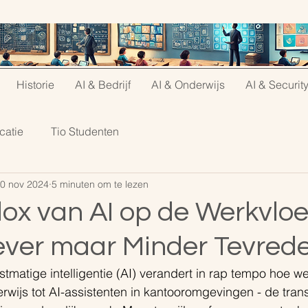
Historie
AI & Bedrijf
AI & Onderwijs
AI & Securit
catie
Tio Studenten
0 nov 2024
5 minuten om te lezen
ox van AI op de Werkvloe
ever maar Minder Tevred
matige intelligentie (AI) verandert in rap tempo hoe w
wijs tot AI-assistenten in kantooromgevingen - de tran