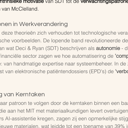
intrinsieke motivatie
 van SDT tot de 
verwachtingspatron
n
 van McClelland.
onen in Werkverandering
deze theorieën zich verhouden tot technologische veran
rische voorbeelden. De lopende band revolutioneerde de
an wat Deci & Ryan (SDT) beschrijven als 
autonomie
 - 
 financiële sector zagen we hoe automatisering de 
'comp
: van handmatige expertise naar systeembeheer. In de 
t van elektronische patiëntendossiers (EPD's) de 
'verb
ng van Kerntaken
jkbaar patroon te volgen door de kerntaken binnen een ba
ie aan het MIT met materiaalkundigen levert overtuigen
AI-assistentie kregen, zagen zij een opmerkelijke stij
ieuwe materialen, wat leidde tot een toename van 39% i