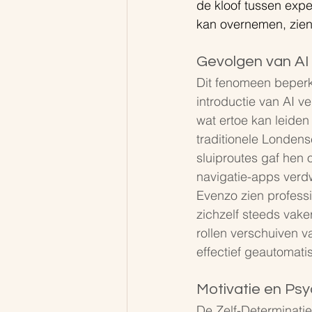
de kloof tussen exper
kan overnemen, zien
Gevolgen van AI 
Dit fenomeen beperk
introductie van AI v
wat ertoe kan leiden
traditionele Londens
sluiproutes gaf hen
navigatie-apps verdw
Evenzo zien professi
zichzelf steeds vake
rollen verschuiven v
effectief geautomatis
Motivatie en Ps
De Zelf-Determinati