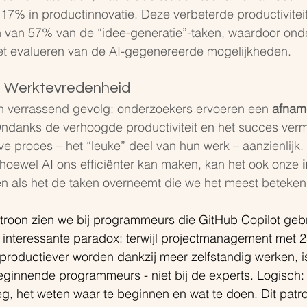
17% in productinnovatie. Deze verbeterde productivitei
en van 57% van de “idee-generatie”-taken, waardoor ond
et evalueren van de AI-gegenereerde mogelijkheden.
p Werktevredenheid
n verrassend gevolg: onderzoekers ervoeren een 
afnam
Ondanks de verhoogde productiviteit en het succes verm
eve proces – het “leuke” deel van hun werk – aanzienlijk.
 hoewel AI ons efficiënter kan maken, kan het ook onze 
n als het de taken overneemt die we het meest betekeni
troon zien we bij programmeurs die GitHub Copilot gebr
 interessante paradox: terwijl projectmanagement met 2
oductiever worden dankzij meer zelfstandig werken, is
beginnende programmeurs - niet bij de experts. Logisch: 
g, het weten waar te beginnen en wat te doen. Dit patro