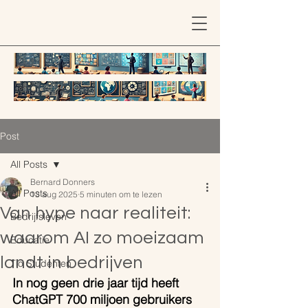
Post
All Posts
Bernard Donners
All Posts
13 aug 2025
5 minuten om te lezen
Van hype naar realiteit:
Bedrijfsleven
waarom AI zo moeizaam
Educatie
landt in bedrijven
Tio Studenten
In nog geen drie jaar tijd heeft 
ChatGPT 700 miljoen gebruikers 