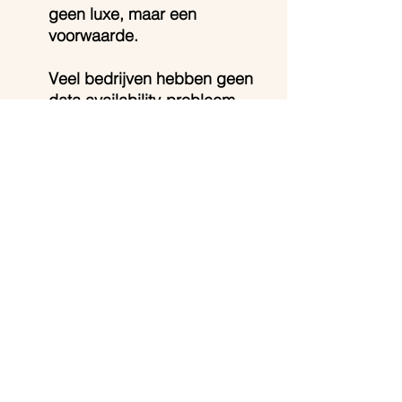
geen luxe, maar een 
voorwaarde. 
Veel bedrijven hebben geen 
data availability-probleem, 
maar een data usability-
probleem: de data is er, maar 
wordt niet benut. Vaak zijn 
data-platforms gebouwd voor 
rapportage, niet voor 
activatie. AI is pas nuttig als 
het is ingebed in hoe de 
business draait.
Validation outweighs 
explanation (Mayo Clinic) 