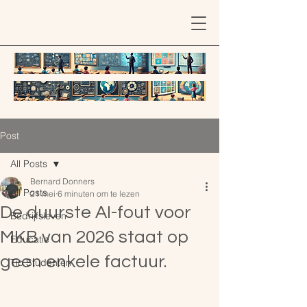
Post
All Posts
Bernard Donners
All Posts
21 mei
6 minuten om te lezen
De duurste AI-fout voor
Bedrijfsleven
MKB van 2026 staat op
Educatie
geen enkele factuur.
Tio Studenten