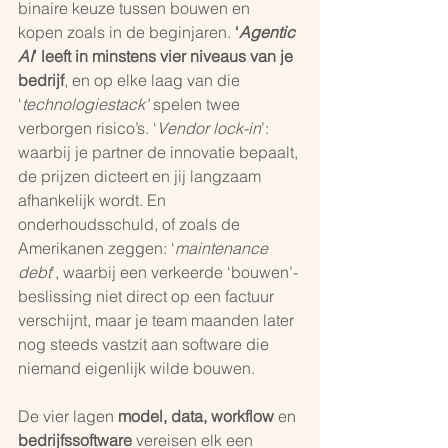
binaire keuze tussen bouwen en 
kopen zoals in de beginjaren. 
‘
Agentic 
AI
’ leeft in minstens vier niveaus van je 
bedrijf
, en op elke laag van die 
'
technologiestack'
 spelen twee 
verborgen risico’s. ‘
Vendor lock-in
’: 
waarbij je partner de innovatie bepaalt, 
de prijzen dicteert en jij langzaam 
afhankelijk wordt. En 
onderhoudsschuld, of zoals de 
Amerikanen zeggen: ‘
maintenance 
debt
’, waarbij een verkeerde ‘bouwen’-
beslissing niet direct op een factuur 
verschijnt, maar je team maanden later 
nog steeds vastzit aan software die 
niemand eigenlijk wilde bouwen.
De vier lagen 
model, data, workflow
 en 
bedrijfssoftware
 vereisen elk een 