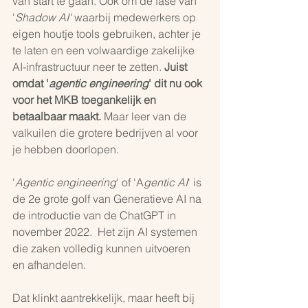
van start te gaan. Ook om de fase van 
'
Shadow AI' 
waarbij medewerkers op 
eigen houtje tools gebruiken, achter je 
te laten en een volwaardige zakelijke 
AI-infrastructuur neer te zetten. 
Juist 
omdat '
agentic engineering
' dit nu ook 
voor het MKB toegankelijk en 
betaalbaar maakt.
 Maar leer van de 
valkuilen die grotere bedrijven al voor 
je hebben doorlopen.
'
Agentic engineering
' of 'A
gentic AI
' is 
de 2e grote golf van Generatieve AI na 
de introductie van de ChatGPT in 
november 2022.  Het zijn AI systemen 
die zaken volledig kunnen uitvoeren 
en afhandelen.
Dat klinkt aantrekkelijk, maar heeft bij 