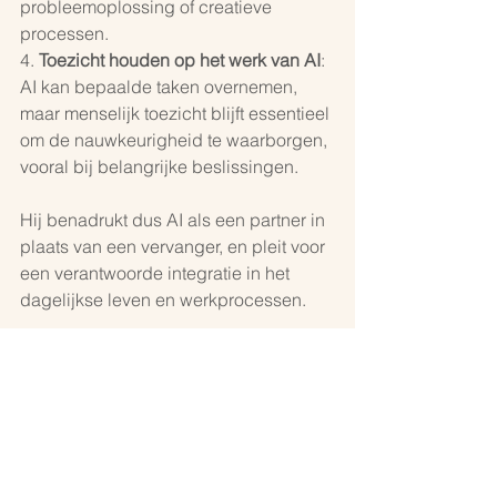
probleemoplossing of creatieve 
processen.
4. 
Toezicht houden op het werk van AI
: 
AI kan bepaalde taken overnemen, 
maar menselijk toezicht blijft essentieel 
om de nauwkeurigheid te waarborgen, 
vooral bij belangrijke beslissingen.
Hij benadrukt dus AI als een partner in 
plaats van een vervanger, en pleit voor 
een verantwoorde integratie in het 
dagelijkse leven en werkprocessen.
Bronnen:
Mollick, E. (2024). 
Slimmer werken met 
AI
. POM.
Educatie
Tio Studenten