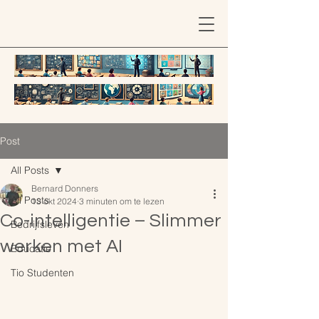
Post
All Posts
Bernard Donners
All Posts
13 okt 2024
3 minuten om te lezen
Co-intelligentie – Slimmer
Bedrijfsleven
werken met AI
Educatie
Tio Studenten